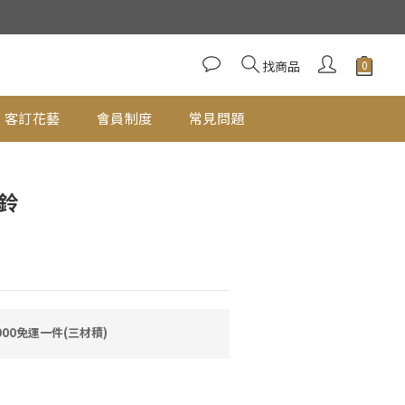
立即購買
找商品
客訂花藝
會員制度
常見問題
鈴
00免運一件(三材積)