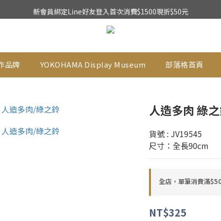
新會員綁定Line好友登入首次消費$1500現折$50元
★日本東京堂花材系列全面出清特價中★
乾燥花不凋花全系列出清買二送一
★日本東京堂花材系列全面出清特價中★
作品牌
YOKOHAMA Display Museum
部落格首頁
人造多肉 綠之
貨號 : JV19545
尺寸：全長90cm
全店，單筆消費滿$50
NT$325