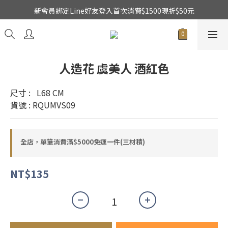
新會員綁定Line好友登入首次消費$1500現折$50元
★日本東京堂花材系列全面出清特價中★
乾燥花不凋花全系列出清買二送一
★日本東京堂花材系列全面出清特價中★
人造花 虞美人 酒紅色
尺寸 :   L68 CM
貨號 : RQUMVS09
全店，單筆消費滿$5000免運一件(三材積)
NT$135