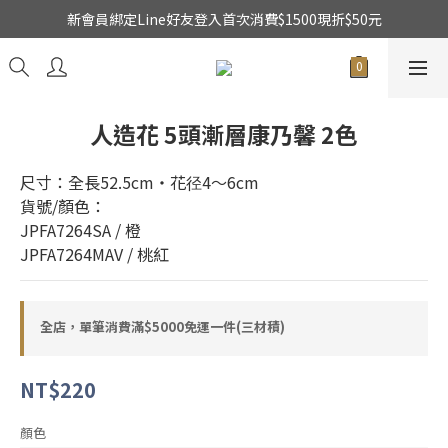
新會員綁定Line好友登入首次消費$1500現折$50元
★日本東京堂花材系列全面出清特價中★
乾燥花不凋花全系列出清買二送一
★日本東京堂花材系列全面出清特價中★
人造花 5頭漸層康乃馨 2色
尺寸：全長52.5cm・花径4～6cm
貨號/顏色：
JPFA7264SA / 橙
JPFA7264MAV / 桃紅
全店，單筆消費滿$5000免運一件(三材積)
NT$220
顏色