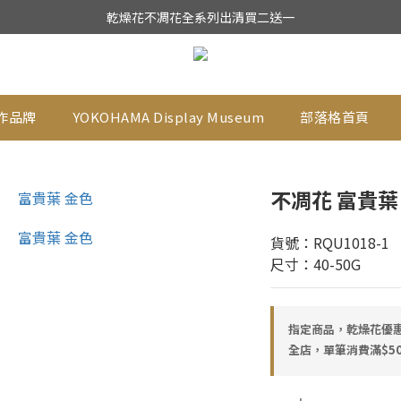
★日本東京堂花材系列全面出清特價中★
乾燥花不凋花全系列出清買二送一
★日本東京堂花材系列全面出清特價中★
作品牌
YOKOHAMA Display Museum
部落格首頁
不凋花 富貴葉
貨號：RQU1018-1
尺寸：40-50G
指定商品，乾燥花優惠
全店，單筆消費滿$50