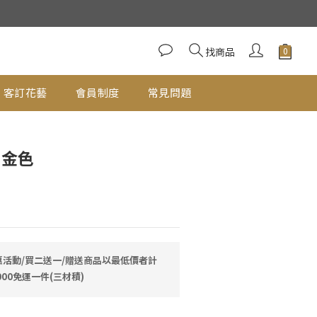
立即購買
找商品
客訂花藝
會員制度
常見問題
 金色
活動/買二送一/贈送商品以最低價者計
00免運一件(三材積)