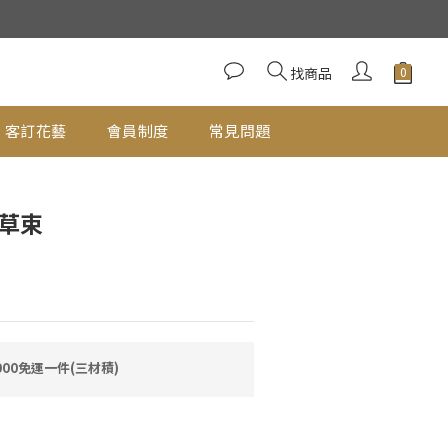
立即購買
找商品
客訂花藝
會員制度
常見問題
頓草束
00免運一件(三材積)