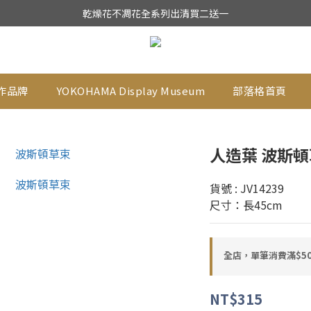
★日本東京堂花材系列全面出清特價中★
乾燥花不凋花全系列出清買二送一
★日本東京堂花材系列全面出清特價中★
作品牌
YOKOHAMA Display Museum
部落格首頁
人造葉 波斯
貨號 : JV14239
尺寸：長45cm
全店，單筆消費滿$50
NT$315