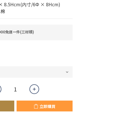
× 8.5Hcm(内寸/6Φ × 8Hcm) 
.棉
00免運一件(三材積)
立即購買