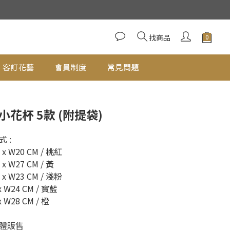
立即購買
找商品
客訂花藝
會員制度
常見問題
花杯 5款 (附提袋)
 : 
 x W20 CM / 桃紅
 x W27 CM / 黃
 x W23 CM / 淺粉
x W24 CM / 寶藍
x W28 CM / 橙
體販售