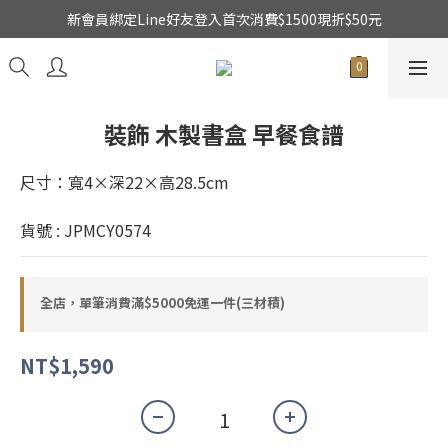
新會員綁定Line好友登入首次消費$1500現折$50元
★日本東京堂花材系列全面出清特價中★
乾燥花不凋花全系列出清買二送一
★日本東京堂花材系列全面出清特價中★
裝飾 木製書盒 早餐食譜
尺寸：寬4×深22×高28.5cm
貨號 : JPMCY0574
全店，單筆消費滿$5000免運一件(三材積)
NT$1,590