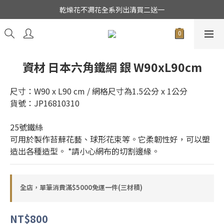
★日本東京堂花材系列全面出清特價中★
乾燥花不凋花全系列出清買二送一
★日本東京堂花材系列全面出清特價中★
資材 日本六角鐵網 銀 W90xL90cm
尺寸：W90 x L90 cm / 網格尺寸為1.5公分 x 1公分
貨號：JP16810310
25號鐵絲  
可用於製作苔蘚花藝、球形花束等。它柔韌性好，可以塑
造出各種造型。 *請小心網布的切割邊緣。
全店，單筆消費滿$5000免運一件(三材積)
NT$800