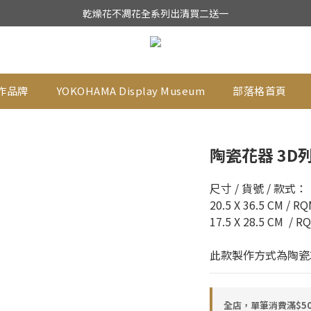
★日本東京堂花材系列全面出清特價中★
乾燥花不凋花全系列出清買二送一
★日本東京堂花材系列全面出清特價中★
作品牌
YOKOHAMA Display Museum
部落格首頁
陶瓷花器 3D
尺寸 / 貨號 / 款式：
20.5 X 36.5 CM / R
17.5 X 28.5 CM  / 
此款製作方式為陶瓷
全店，單筆消費滿$50