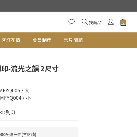
立即購買
找商品
客訂花藝
會員制度
常見問題
列印-流光之韻 2尺寸
QMFYQ005 / 大
RQMFYQ004 / 小
3D列印
00免運一件(三材積)