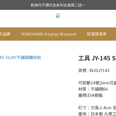
★日本東京堂花材系列全面出清特價中★
乾燥花不凋花全系列出清買二送一
★日本東京堂花材系列全面出清特價中★
作品牌
YOKOHAMA Display Museum
部落格首頁
工具 JY-145
貨號 : WJDJY145
可剪斷14號2mm花
材質：不鏽鋼6A
握柄:EVA樹脂
尺寸：刃長:1.4cm 全長
產地：日本製 丸章