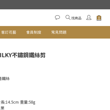
立即購買
找商品
客訂花藝
會員制度
常見問題
 SILKY不鏽鋼鐵絲剪
藝鐵絲
:14.5cm 重量:58g
工業