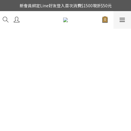
新會員綁定Line好友登入首次消費$1500現折$50元
★日本東京堂花材系列全面出清特價中★
乾燥花不凋花全系列出清買二送一
★日本東京堂花材系列全面出清特價中★