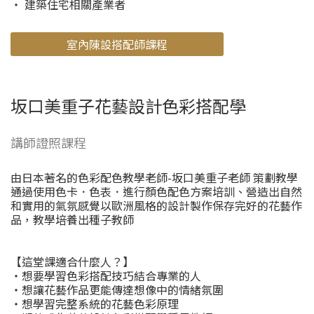
・ 建築住宅相關產業者
室內陳設搭配師課程
坂口美重子花藝設計色彩搭配學
講師證照課程
由日本著名的色彩配色教學老師-坂口美重子老師 策劃教學
通過使用色卡．色表．進行顏色配色方案培訓、營造出自然
和實用的氣氛感覺以歐洲風格的設計製作保存完好的花藝作
品，教學培養出種子教師
【這堂課適合什麼人？】
・想要學習色彩搭配技巧結合專業的人
・想讓花藝作品更能傳達想像中的情緒氛圍
・想學習完整系統的花藝色彩原理