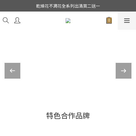
★日本東京堂花材系列全面出清特價中★
乾燥花不凋花全系列出清買二送一
★日本東京堂花材系列全面出清特價中★
坂口美重子花藝色彩搭配學